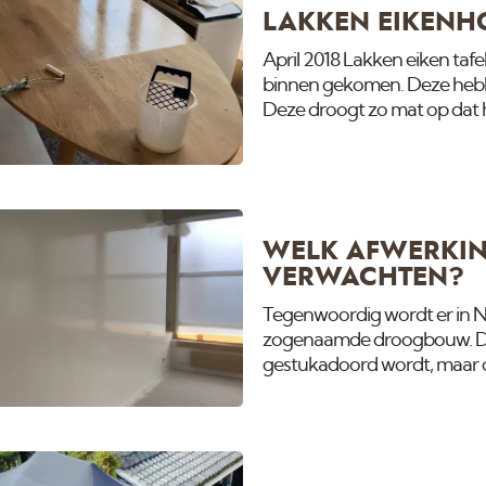
LAKKEN EIKENHO
April 2018 Lakken eiken taf
binnen gekomen. Deze hebb
Deze droogt zo mat op dat het
lagen op zitten.
WELK AFWERKIN
VERWACHTEN?
Tegenwoordig wordt er in 
zogenaamde droogbouw. Dit 
gestukadoord wordt, maar 
aluminimum regels en daarn
eerste gezicht ziet dit er bes
aannemer dit op kwaliteits
behangklaar. Als dit geschil