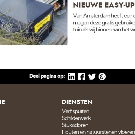
aftekening geven
NIEUWE EASY-UP
Van Amsterdam heeft een ea
mogen deze gratis gebruiken o
tuin als wij binnen aan het 
enkele dagen voor we begin
deze is op te zetten binnen
andere doeleinden. Klik hier
hem al in gebruik! Om alles
Deel pagina op:
IE
DIENSTEN
Verf spuiten
Schilderwerk
Stukadoren
Houten en natuurstenen vloeren