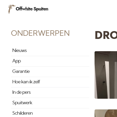
Offwhite Spuiten
ONDERWERPEN
DR
Nieuws
App
Garantie
Hoe kan ik zelf
In de pers
Spuitwerk
Schilderen