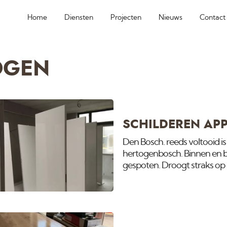
Home
Diensten
Projecten
Nieuws
Contact
OGEN
SCHILDEREN AP
Den Bosch. reeds voltooid i
hertogenbosch. Binnen en bu
gespoten. Droogt straks op 
wij nieuwbouw zelfs in Janua