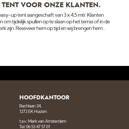
 TENT VOOR ONZE KLANTEN.
sy-up tent aangeschaft van 3 x 4,5 mtr. Klanten
m tijdelijk spullen op te slaan op het terras of in de
werk zijn. Reseveer hem op tijd en wij brengen hem
nen met de werkzaamheden. Kijk hier hoe makkelijk
 enkele minuten.De Easy-Up tent is ook te huur voor
 voor meer informatie. Update: De eerste klant heeft
 droog neer te zetten hebben we
HOOFDKANTOOR
Bachlaan 34,
1272 EK Huizen.
t.a.v.: Mark van Amsterdam
Tel: 06 53 47 57 01