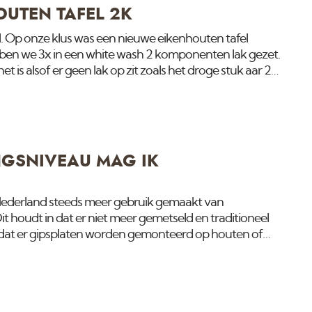
UTEN TAFEL 2K
el. Op onze klus was een nieuwe eikenhouten tafel
en we 3x in een white wash 2 komponenten lak gezet.
 is alsof er geen lak op zit zoals het droge stuk aar 2
GSNIVEAU MAG IK
Nederland steeds meer gebruik gemaakt van
houdt in dat er niet meer gemetseld en traditioneel
dat er gipsplaten worden gemonteerd op houten of
a worden de gaten en gleuven dicht gesmeerd. Op het
t wel strak uit. Als er niets wordt afgesproken zal de
niveau C mogen afleveren of ook wel genoemd
derd of gespoten gaat worden zal het altijd een