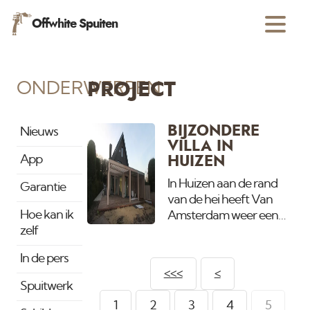
Offwhite Spuiten
ONDERWERPEN
PROJECT
BIJZONDERE
Nieuws
VILLA IN
App
HUIZEN
In Huizen aan de rand
Garantie
van de hei heeft Van
Hoe kan ik
Amsterdam weer een
zelf
prachtige Villa volledig
afgewerkt. Geheel
In de pers
onder architectuur
<<<
<
ontworpen en
Spuitwerk
gebouwdt. Binnenkort
1
2
3
4
5