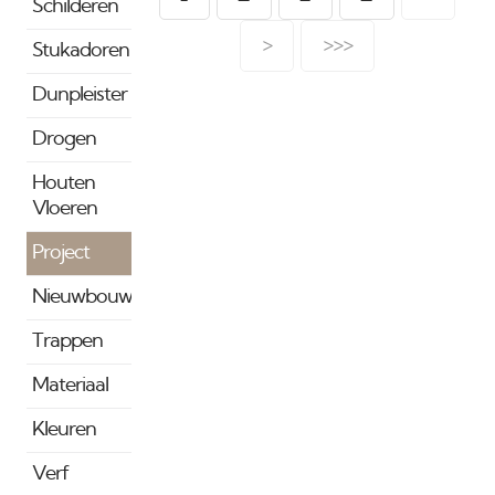
volgen meer foto's van
Schilderen
de binnenzijde.
>
>>>
Stukadoren
Dunpleister
Drogen
Houten
Vloeren
Project
Nieuwbouw
Trappen
Materiaal
Kleuren
Verf