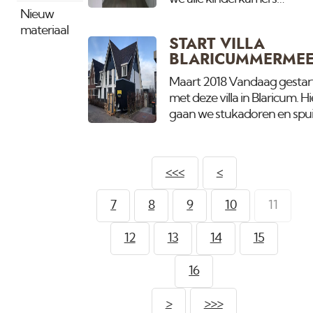
Nieuw
aan het voorzien van
materiaal
een persoonlijk
START VILLA
uitgekozen kleurtje op
BLARICUMMERMEE
de wanden zodat
iedereen echt zijn eigen
Maart 2018 Vandaag gestar
kamert heeft.
met deze villa in Blaricum. Hi
gaan we stukadoren en spu
van de gehele binnenzijde.
<<<
<
7
8
9
10
11
12
13
14
15
16
>
>>>