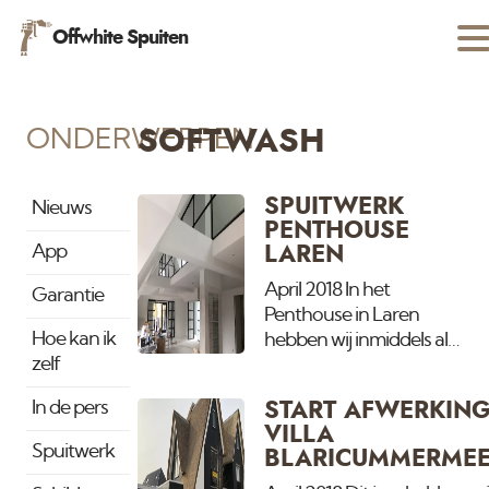
Offwhite Spuiten
ONDERWERPEN
SOFTWASH
SPUITWERK
Nieuws
PENTHOUSE
App
LAREN
April 2018 In het
Garantie
Penthouse in Laren
Hoe kan ik
hebben wij inmiddels alle
zelf
wanden en plafonds
gespoten met
In de pers
START AFWERKIN
Buitenverftex kwaliteit.
VILLA
Dit wordt weer een eens
Spuitwerk
BLARICUMMERME
een woning zoals er