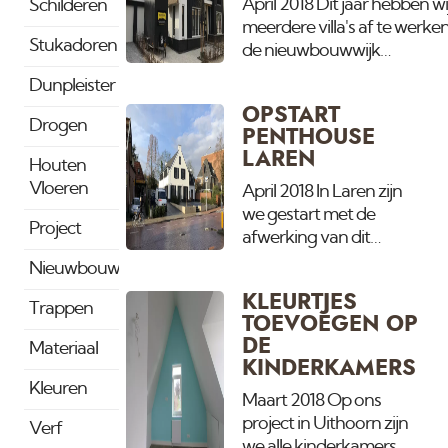
geen andere zijn. Meer
April 2018 Dit jaar hebben wi
Schilderen
dan 1000 m2 spuitwerk
meerdere villa's af te werken
Stukadoren
en trots dat wij hieraan
de nieuwbouwwijk
mogen meewerken.
Blaricummermeent in Blaric
Dunpleister
Vandaag gestart met de 2e
OPSTART
waar we het stuukwerk en 
Drogen
PENTHOUSE
spuiten van de wanden,
LAREN
Houten
plafonds en het houtwerk
Vloeren
verzorgen. De andere villa is
April 2018 In Laren zijn
te bekijken.
we gestart met de
Project
afwerking van dit
prachtige nieuw
Nieuwbouw
gebouwde Penthouse.
KLEURTJES
Gelegen boven het
Trappen
TOEVOEGEN OP
Aziatische restaurant
DE
Materiaal
Cha welke net is
KINDERKAMERS
geopend.
Kleuren
Maart 2018 Op ons
project in Uithoorn zijn
Verf
we alle kinderkamers