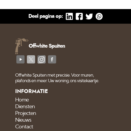
geschuurd zal er
voorstrijk gebruikt
Deel pagina op:
moeten worden. Als je
voorstrijk of ook wel Fix
of voorlijm genoemd
aanbrengt, lijm je het
poeder van de eerste 2
Offwhite Spuiten
mm van het stuukwerk
of oude verf tot een
vaste massa. Doe
Offwhite Spuiten met precisie. Voor muren,
plafonds en meer. Uw woning, ons visitekaartje.
INFORMATIE
Home
Diensten
Projecten
Nieuws
Contact