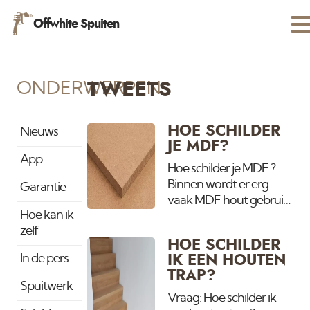
Offwhite Spuiten
ONDERWERPEN
TWEETS
HOE SCHILDER
Nieuws
JE MDF?
App
Hoe schilder je MDF ?
Binnen wordt er erg
Garantie
vaak MDF hout gebruik.
Hoe kan ik
Voordeel met schilderen
zelf
is dat het al glad is. Je
HOE SCHILDER
hoeft alleen de gaten te
In de pers
IK EEN HOUTEN
vullen en te schuren.
TRAP?
Buiten is MDF absoluut
Spuitwerk
niet te gebruiken.
Vraag: Hoe schilder ik