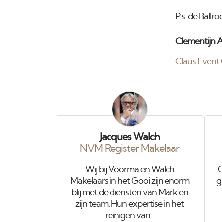
P.s. de Ballro
Clementijn A
Claus Event
Jacques Walch
NVM Register Makelaar
Wij bij Voorma en Walch
O
Makelaars in het Gooi zijn enorm
g
blij met de diensten van Mark en
zijn team. Hun expertise in het
reinigen van...