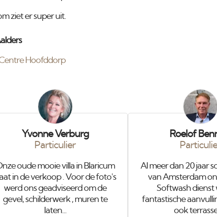
om ziet er super uit.
alders
 Centre Hoofddorp
Yvonne Verburg
Roelof Ben
Particulier
Particuli
nze oude mooie villa in Blaricum
Al meer dan 20 jaar s
aat in de verkoop . Voor de foto's
van Amsterdam onze
werd ons geadviseerd om de
Softwash dienst
gevel, schilderwerk , muren te
fantastische aanvul
laten...
ook terrasse