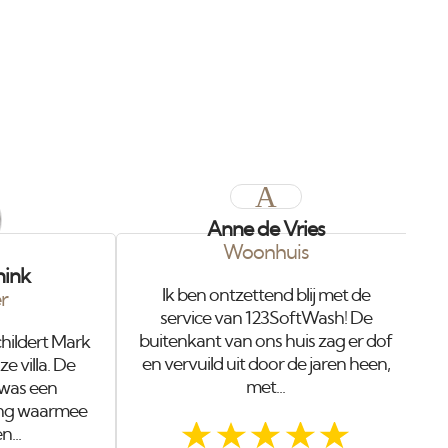
A
Anne de Vries
Woonhuis
C
nink
Ik ben ontzettend blij met de
er
service van 123SoftWash! De
buitenkant van ons huis zag er dof
childert Mark
en vervuild uit door de jaren heen,
 villa. De
met...
 was een
ling waarmee
n...