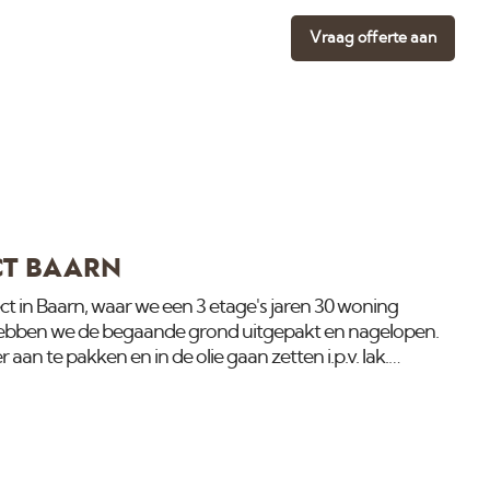
Vraag offerte aan
CT BAARN
t in Baarn, waar we een 3 etage's jaren 30 woning
hebben we de begaande grond uitgepakt en nagelopen.
 aan te pakken en in de olie gaan zetten i.p.v. lak.
aat worden? Volg ons nieuws.