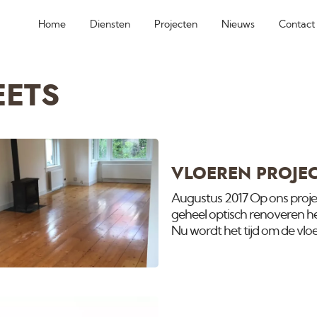
Home
Diensten
Projecten
Nieuws
Contact
ETS
VLOEREN PROJE
Augustus 2017 Op ons projec
geheel optisch renoveren 
Nu wordt het tijd om de vloer
Benieuwd welke kleur dit g