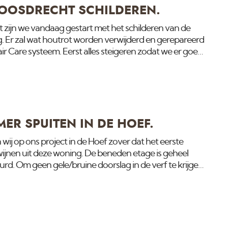
LOOSDRECHT SCHILDEREN.
 zijn we vandaag gestart met het schilderen van de
. Er zal wat houtrot worden verwijderd en gerepareerd
r Care systeem. Eerst alles steigeren zodat we er goed
f contact kijk eens op onze website :
ER SPUITEN IN DE HOEF.
 wij op ons project in de Hoef zover dat het eerste
ijnen uit deze woning. De beneden etage is geheel
urd. Om geen gele/bruine doorslag in de verf te krijgen
ervoor 2 lagen isolerende primer te gebruiken. Gelukkig
ratuur om dit snel en goed te realiseren. Kijk op deze
. Voor meer info of contact klik eens op onze website :