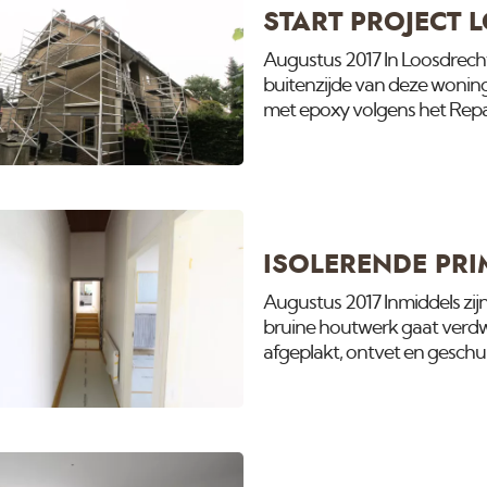
START PROJECT 
Augustus 2017 In Loosdrecht
buitenzijde van deze woning
met epoxy volgens het Repai
bij kunnen. Voor meer info o
www.vanamsterdam.com
ISOLERENDE PRIM
Augustus 2017 Inmiddels zijn
bruine houtwerk gaat verdw
afgeplakt, ontvet en geschu
later is het noodzakelijk hi
hebben wij de kennis en appa
video maar hoe snel dat gaat
www.vanamsterdam.com