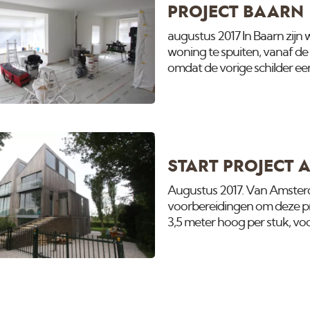
PROJECT BAARN
augustus 2017 In Baarn zij
woning te spuiten, vanaf de
omdat de vorige schilder ee
alle houtverf loszat en we b
hebben we net alle schuurm
30% sneller schuren. Ook doo
te zetten. Begaande grond 
START PROJECT 
Augustus 2017. Van Amster
voorbereidingen om deze pra
3,5 meter hoog per stuk, vo
op zich is zal door ons word
op onze website : www.va