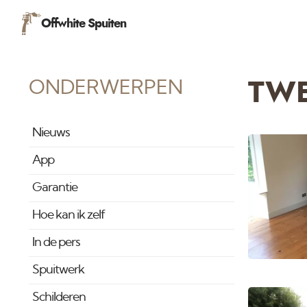
Offwhite Spuiten
ONDERWERPEN
TWE
Nieuws
App
Garantie
Hoe kan ik zelf
In de pers
Spuitwerk
Schilderen