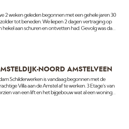
n we 2 weken geleden begonnen met een gehele jaren 30
 zolder tot beneden. We liepen 2 dagen vertraging op
n hekel aan schuren en ontvetten had. Gevolg was dat
ijna het hele huis moesten kaal schuren. Gelukkig
achiene's vernieuwd voor de nieuwste modellen welke
r onze spuittechniek zijn wij in staat om grote stappen
is klaar en daar gaan we maandag met
AMSTELDIJK-NOORD AMSTELVEEN
dam Schilderwerken is vandaag begonnen met de
chtige Villa aan de Amstel af te werken. 3 Etage's van
orzien van een lift en het bijgebouw wat al een woning
en gespoten. Voor meer info, foto's of contact kijk eens
namsterdam.com