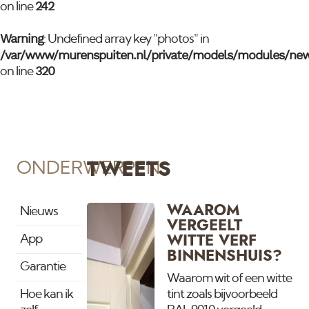
242
on line
Warning
: Undefined array key "photos" in
/var/www/murenspuiten.nl/private/models/modules/ne
320
on line
ONDERWERPEN
TWEETS
WAAROM
Nieuws
VERGEELT
App
WITTE VERF
BINNENSHUIS?
Garantie
Waarom wit of een witte
Hoe kan ik
tint zoals bijvoorbeeld